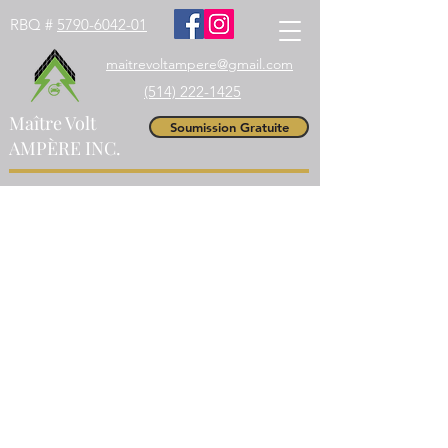
RBQ #
5790-6042-01
maitrevoltampere@gmail.com
(514) 222-1425
Maître Volt
Soumission Gratuite
AMPÈRE INC.